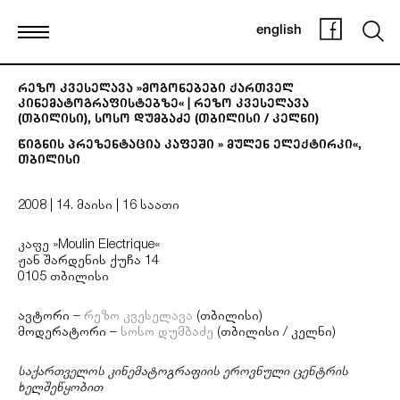
english
2025, 7.10.
ტრანსფორმაციის
სივრცეებისკენ
რეზო კვესელავა »მოგონებები ქართველ
|
კინემატოგრაფისტებზე« | რეზო კვესელავა
თესა
(თბილისი), სოსო დუმბაძე (თბილისი / კელნი)
კნაპი
(კელნი)
წიგნის პრეზენტაცია კაფეში » მულენ ელექტირკი«,
თბილისი
ვორკშოპი
საქართველოს
გოეთეს
2008 | 14. მაისი | 16 საათი
ინსტიტუტში,
თბილისი
კაფე »Moulin Electrique«
ჟან შარდენის ქუჩა 14
0105 თბილისი
2025, 17.06.
ავტორი –
რეზო კვესელავა
(თბილისი)
მოდერნულობა-
მოდერატორი –
სოსო დუმბაძე
(თბილისი / კელნი)
პოსტმოდერნულობა
/
საქართველოს კინემატოგრაფიის ეროვნული ცენტრის
ტრანზიცია-
ხელშეწყობით
ტრანსფორმაცია