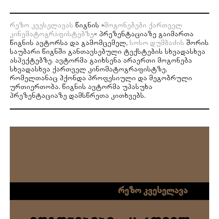
|
ევა
კრაუსი
რეზო კვესელავას
წიგნის »
მოგონებები ქართველ
(ბონი)
კინემატოგრაფისტებზე
« პრეზენტაციაზე გაიმართა
მოხსენება
წიგნის ავტორსა და გამომცემელ,
სოსო დუმბაძის
შორის
საქართველოს
საუბარი წიგნში განთავსებული ტექსტების სხვადასხვა
გოეთეს
ასპექტებზე. ავტორმა გაიხსენა არაერთი მოგონება
ინსტიტუტში,
სხვადასხვა ქართველ კინომატოგრაფისტზე,
თბილისი
რომელთანაც ჰქონდა პროფესიული და მეგობრული
ურთიერთობა. წიგნის ავტორმა უპასუხა
პრეზენტაციაზე დამსწრეთა კითხვებს.
2025, 06.04.
ჰორკჰაიმერის
და
ადორნოს
»განმანათლებლობის
დიალექტიკა«
–
თარგმანის
პრეზენტაცია
|
დევი
დუმბაძე