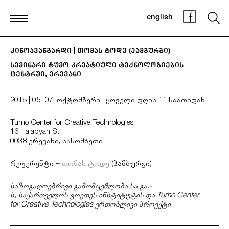
english
2025, 7.10.
ტრანსფორმაციის
სივრცეებისკენ
კინოავანგარდი | თომას ტოდე (ჰამბურგი)
|
თესა
სემინარი ტუმო კრეატიული ტექნოლოგიების
კნაპი
ცენტრში, ერევანი
(კელნი)
ვორკშოპი
2015 | 05.-07. ოქტომბერი | ყოველი დღის 11 საათიდან
საქართველოს
გოეთეს
ინსტიტუტში,
Tumo Center for Creative Technologies
თბილისი
16 Halabyan St,
0038 ერევანი, სასომხეთი
რეფერენტი –
თომას ტოდე
(ჰამბურგი)
2025, 17.06.
საზოგადოებრივი გამომცემლობა სა.გა.-
მოდერნულობა-
ს, საქართველოს გოეთეს ინსტიტუტის და Tumo Center
პოსტმოდერნულობა
for Creative Technologies ერთობლივი პროექტი
/
ტრანზიცია-
ტრანსფორმაცია