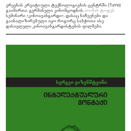
|
ერევნის კრეატიული ტექნოლოგიების ცენტრში (Tumo)
ევა
გაიმართა, გერმანელი კინომცოდნის,
თომას ტოდეს
კრაუსი
სემინარი »კინოავანგარდი«, დასაც ნაჩვენები და
(ბონი)
გაანალიზირებული იყო როგორც საბჭოთა ისე
მოხსენება
დასავლელი კინოავანგარდისტების ფილმები.
საქართველოს
გოეთეს
ინსტიტუტში,
თბილისი
2025, 06.04.
ჰორკჰაიმერის
და
ადორნოს
»განმანათლებლობის
დიალექტიკა«
–
თარგმანის
პრეზენტაცია
|
დევი
დუმბაძე